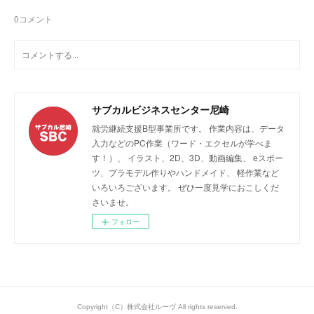
0
コメント
サブカルビジネスセンター尼崎
就労継続支援B型事業所です。 作業内容は、データ
入力などのPC作業（ワード・エクセルが学べま
す！）、 イラスト、2D、3D、動画編集、 eスポー
ツ、プラモデル作りやハンドメイド、 軽作業など
いろいろございます。 ぜひ一度見学におこしくだ
さいませ。
フォロー
Copyright（C）株式会社ルーヴ All rights reserved.