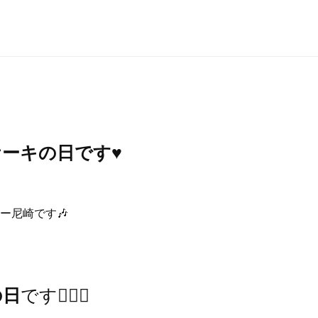
ーキの日です♥️
ー尼崎です🎶
です👌🏻✨
の日