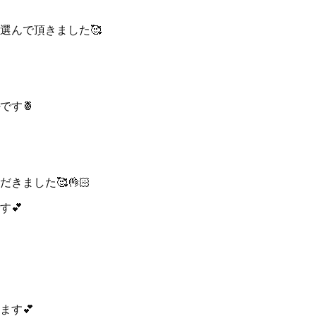
選んで頂きました🥰
です🍍
きました🥰👌🏻
す💕
ます💕