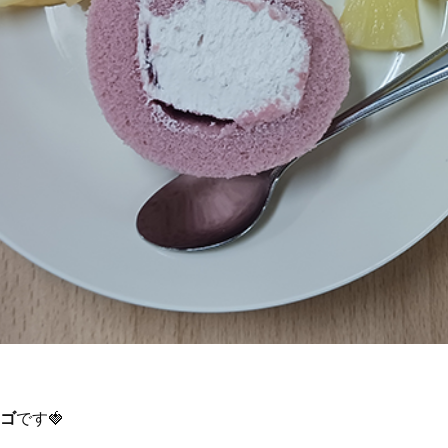
チゴ
です🍓