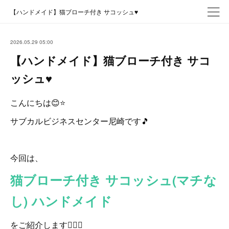
【ハンドメイド】猫ブローチ付き サコッシュ♥️
2026.05.29 05:00
【ハンドメイド】猫ブローチ付き サコ
ッシュ♥️
こんにちは😊⭐
サブカルビジネスセンター尼崎です🎵
今回は、
猫ブローチ付き
サコッシュ(マチな
し) ハンドメイド
をご紹介します👍🏻✨