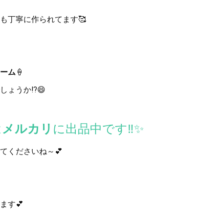
も丁寧に作られてます🥰
ーム
🍦
ょうか⁉️😄
は
に出品中です‼️✨
メルカリ
てくださいね～💕
ます💕