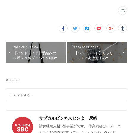
2026.07.01 05:00
2026.06.29 05:00
【ハンドメイド】手編みの
【ハンドメイド】サラリー
巾着ショルダーバッグ(黒)♥️
ニャンのあみぐるみ♥️
0
コメント
サブカルビジネスセンター尼崎
就労継続支援B型事業所です。 作業内容は、データ
入力などのPC作業（ワード・エクセルが学べま