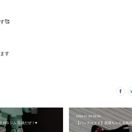

す🥰
います
2026.01.26 05:00
HG ジム 完成だぜ！♥️
【ハンドメイド】黒猫ちゃん＆肉球