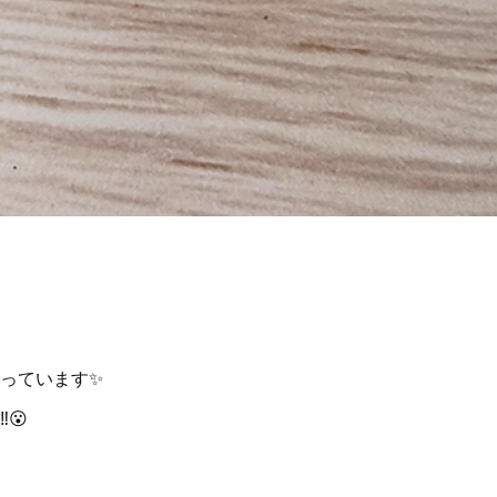
っています✨
😮