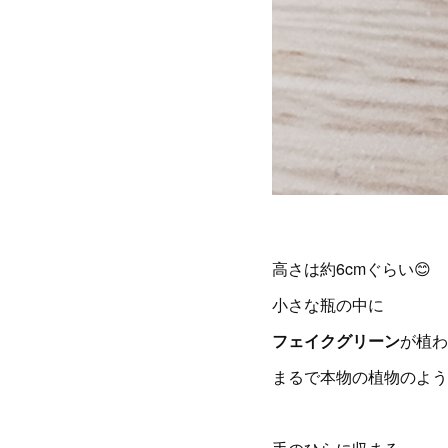
高さは約6cmぐらい😊
小さな瓶の中に
フェイクグリーン
が植わ
まるで本物の植物のよう‼️