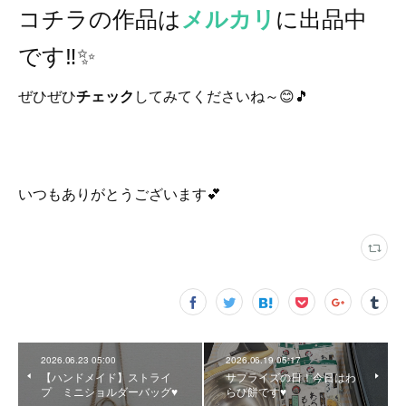
コチラの作品は
に出品中
メルカリ
です‼️✨
ぜひぜひ
チェック
してみてくださいね～😊🎵
いつもありがとうございます💕
2026.06.23 05:00
2026.06.19 05:17
【ハンドメイド】ストライ
サプライズの日！今日はわ
プ ミニショルダーバッグ♥️
らび餅です♥️